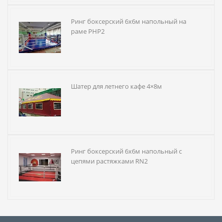
Ринг боксерский 6х6м напольный на
раме РНР2
Шатер для летнего кафе 4×8м
Ринг боксерский 6х6м напольный с
цепями растяжками RN2